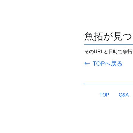
魚拓が見つ
そのURLと日時で魚
TOPへ戻る
TOP
Q&A