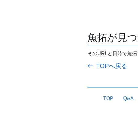
魚拓が見つ
そのURLと日時で魚
TOPへ戻る
TOP
Q&A