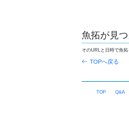
魚拓が見つ
そのURLと日時で魚
TOPへ戻る
TOP
Q&A