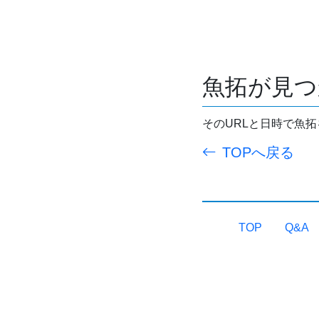
魚拓が見つ
そのURLと日時で魚
TOPへ戻る
TOP
Q&A