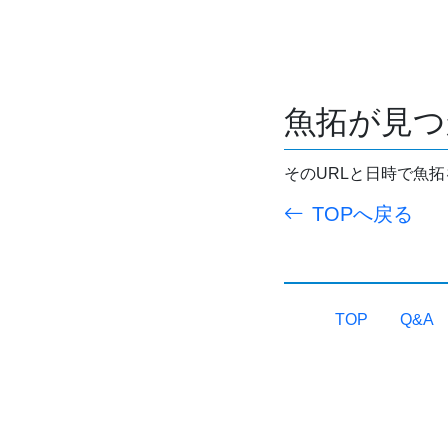
魚拓が見つ
そのURLと日時で魚
TOPへ戻る
TOP
Q&A