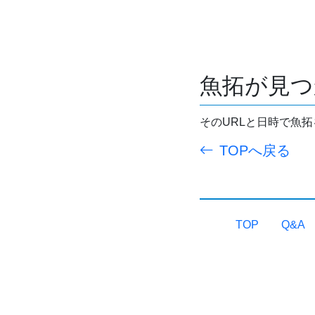
魚拓が見つ
そのURLと日時で魚
TOPへ戻る
TOP
Q&A