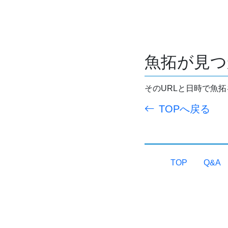
魚拓が見つ
そのURLと日時で魚
TOPへ戻る
TOP
Q&A