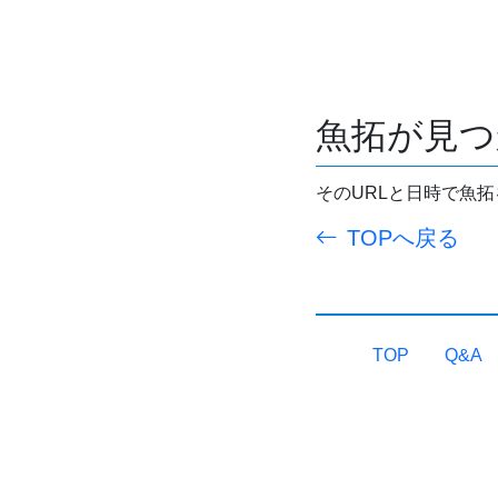
魚拓が見つ
そのURLと日時で魚
TOPへ戻る
TOP
Q&A