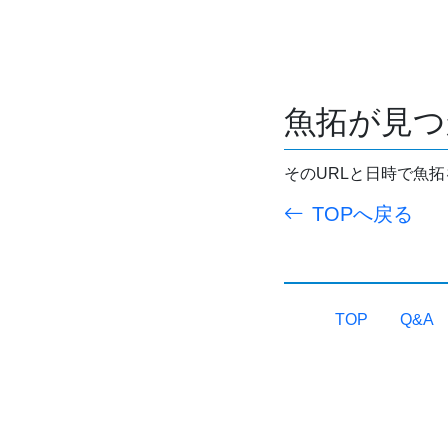
魚拓が見つ
そのURLと日時で魚
TOPへ戻る
TOP
Q&A