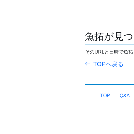
魚拓が見つ
そのURLと日時で魚
TOPへ戻る
TOP
Q&A