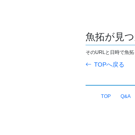
魚拓が見つ
そのURLと日時で魚
TOPへ戻る
TOP
Q&A