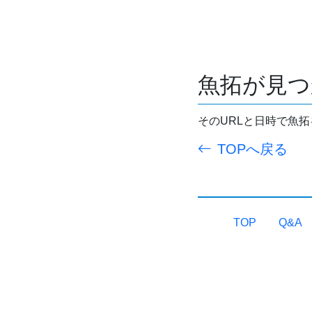
魚拓が見つ
そのURLと日時で魚
TOPへ戻る
TOP
Q&A