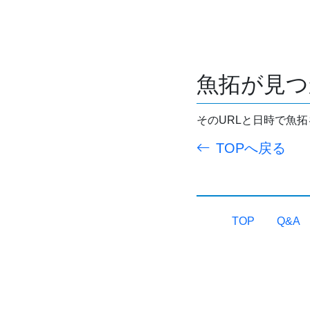
魚拓が見つ
そのURLと日時で魚
TOPへ戻る
TOP
Q&A