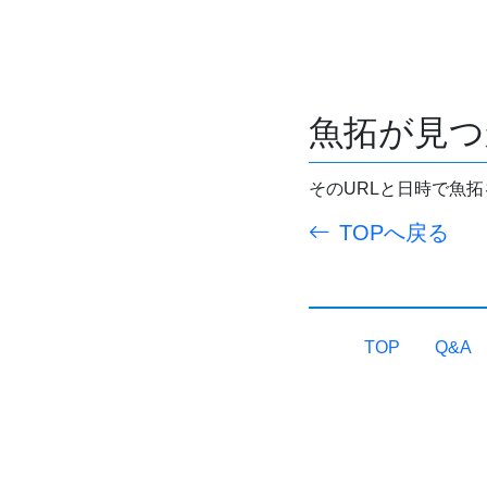
魚拓が見つ
そのURLと日時で魚
TOPへ戻る
TOP
Q&A