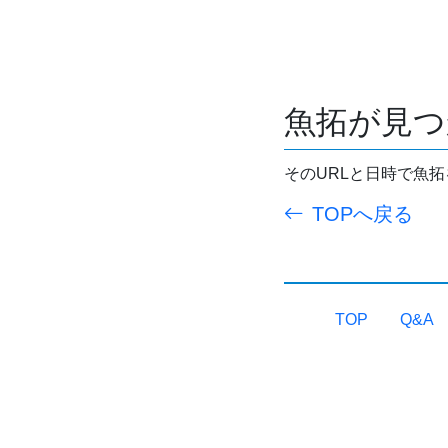
魚拓が見つ
そのURLと日時で魚
TOPへ戻る
TOP
Q&A