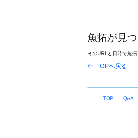
魚拓が見つ
そのURLと日時で魚
TOPへ戻る
TOP
Q&A