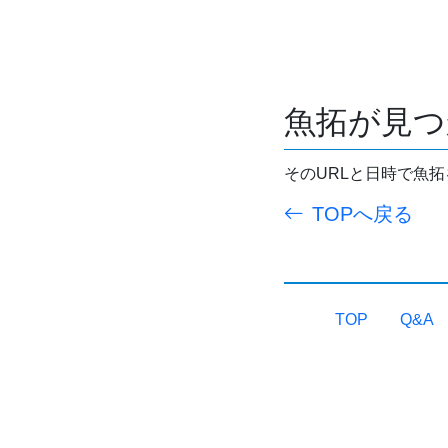
魚拓が見つ
そのURLと日時で魚
TOPへ戻る
TOP
Q&A