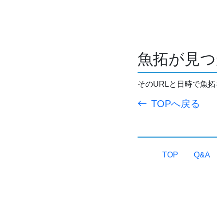
魚拓が見つ
そのURLと日時で魚
TOPへ戻る
TOP
Q&A