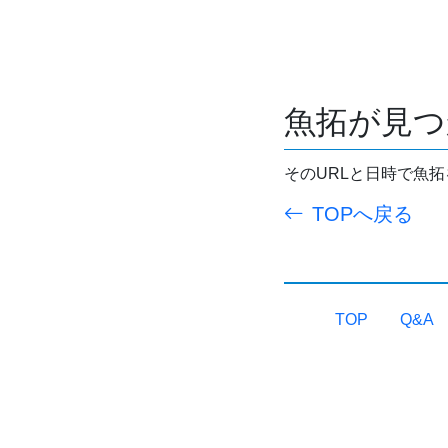
魚拓が見つ
そのURLと日時で魚
TOPへ戻る
TOP
Q&A