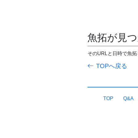
魚拓が見つ
そのURLと日時で魚
TOPへ戻る
TOP
Q&A