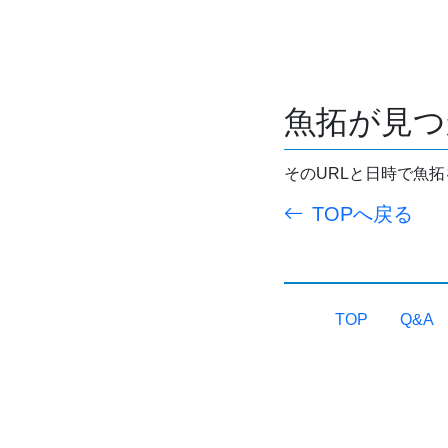
魚拓が見つ
そのURLと日時で魚
TOPへ戻る
TOP
Q&A