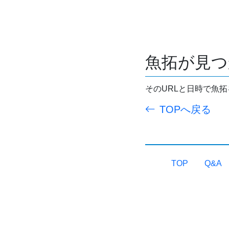
魚拓が見つ
そのURLと日時で魚
TOPへ戻る
TOP
Q&A