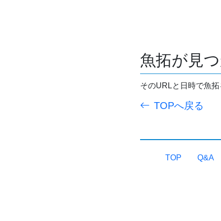
魚拓が見つ
そのURLと日時で魚
TOPへ戻る
TOP
Q&A