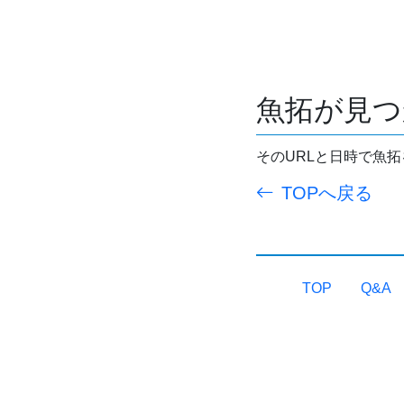
魚拓が見つ
そのURLと日時で魚
TOPへ戻る
TOP
Q&A