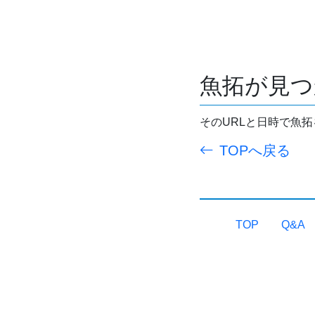
魚拓が見つ
そのURLと日時で魚
TOPへ戻る
TOP
Q&A