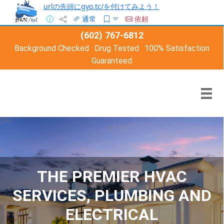
urlの先頭にgyo.tc/を付けてみよう！
通常
依頼