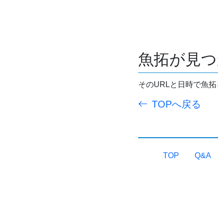
魚拓が見つ
そのURLと日時で魚
TOPへ戻る
TOP
Q&A