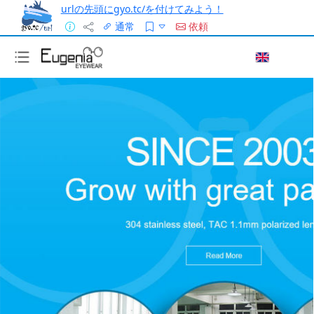
urlの先頭にgyo.tc/を付けてみよう！
通常
依頼