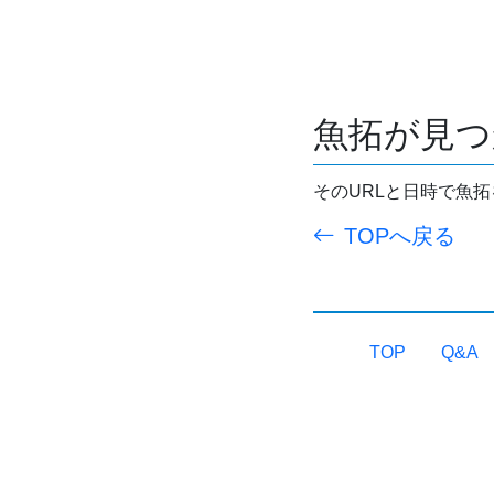
魚拓が見つ
そのURLと日時で魚
TOPへ戻る
TOP
Q&A