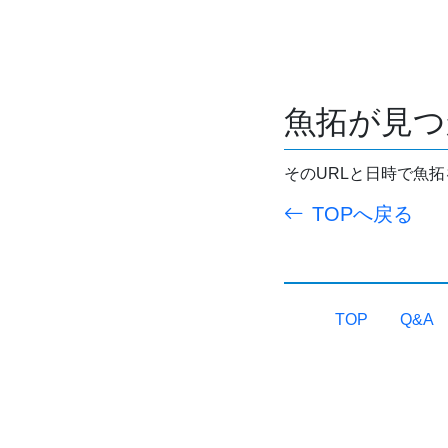
魚拓が見つ
そのURLと日時で魚
TOPへ戻る
TOP
Q&A