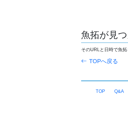
魚拓が見つ
そのURLと日時で魚
TOPへ戻る
TOP
Q&A