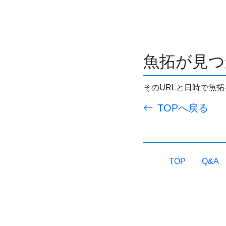
魚拓が見つ
そのURLと日時で魚
TOPへ戻る
TOP
Q&A