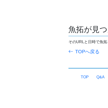
魚拓が見つ
そのURLと日時で魚
TOPへ戻る
TOP
Q&A