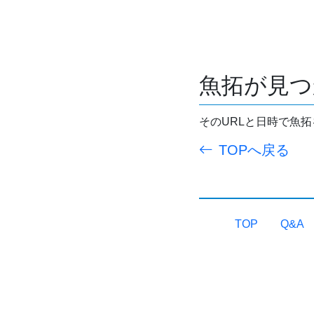
魚拓が見つ
そのURLと日時で魚
TOPへ戻る
TOP
Q&A