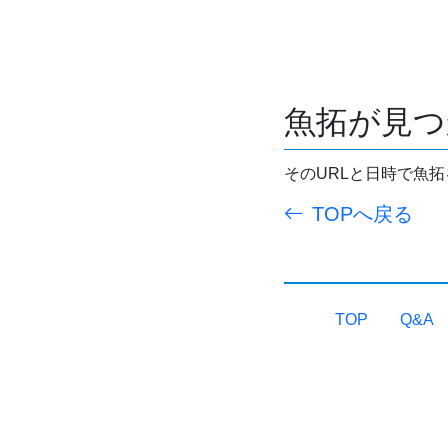
魚拓が見つ
そのURLと日時で魚
TOPへ戻る
TOP
Q&A