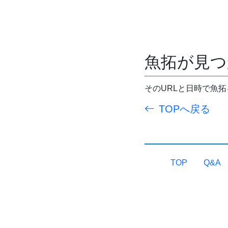
魚拓が見つ
そのURLと日時で魚
TOPへ戻る
TOP
Q&A