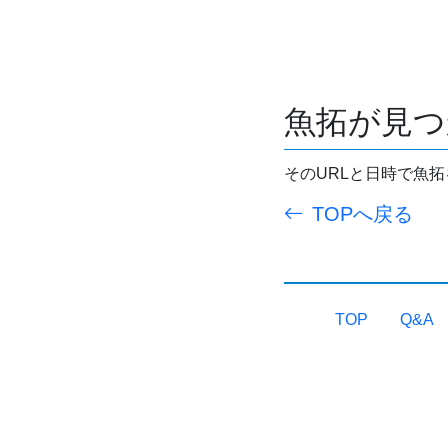
魚拓が見つ
そのURLと日時で魚
TOPへ戻る
TOP
Q&A