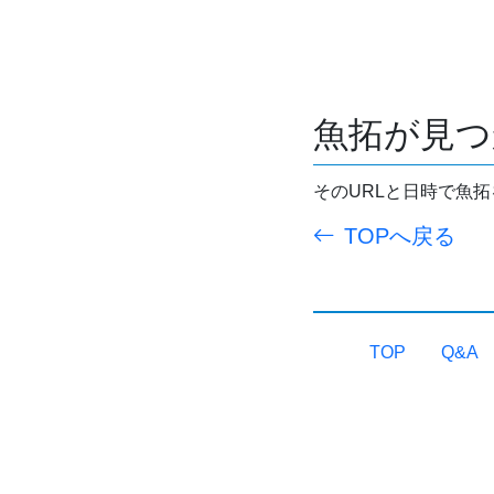
魚拓が見つ
そのURLと日時で魚
TOPへ戻る
TOP
Q&A