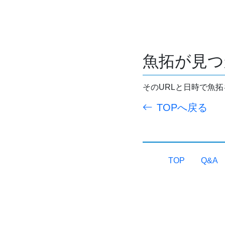
魚拓が見つ
そのURLと日時で魚
TOPへ戻る
TOP
Q&A