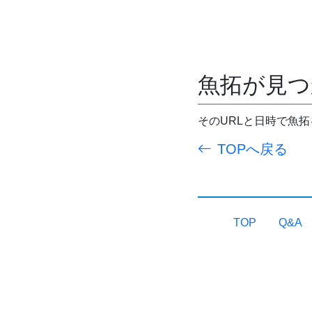
魚拓が見つ
そのURLと日時で魚
TOPへ戻る
TOP
Q&A