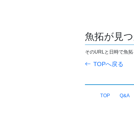
魚拓が見つ
そのURLと日時で魚
TOPへ戻る
TOP
Q&A