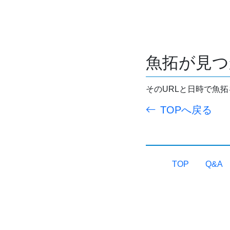
魚拓が見つ
そのURLと日時で魚
TOPへ戻る
TOP
Q&A