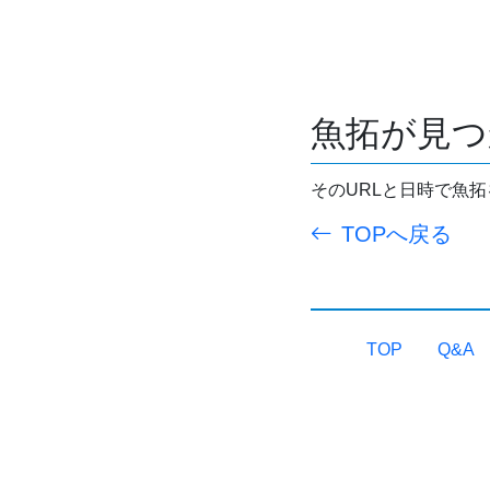
魚拓が見つ
そのURLと日時で魚
TOPへ戻る
TOP
Q&A