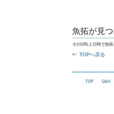
魚拓が見つ
そのURLと日時で魚
TOPへ戻る
TOP
Q&A