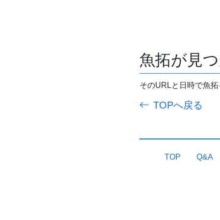
魚拓が見つ
そのURLと日時で魚
TOPへ戻る
TOP
Q&A