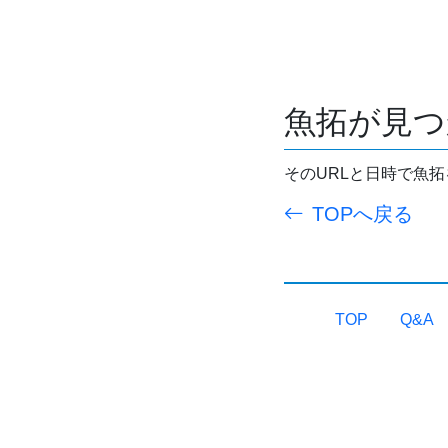
魚拓が見つ
そのURLと日時で魚
TOPへ戻る
TOP
Q&A