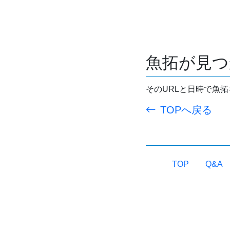
魚拓が見つ
そのURLと日時で魚
TOPへ戻る
TOP
Q&A