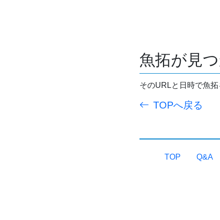
魚拓が見つ
そのURLと日時で魚
TOPへ戻る
TOP
Q&A