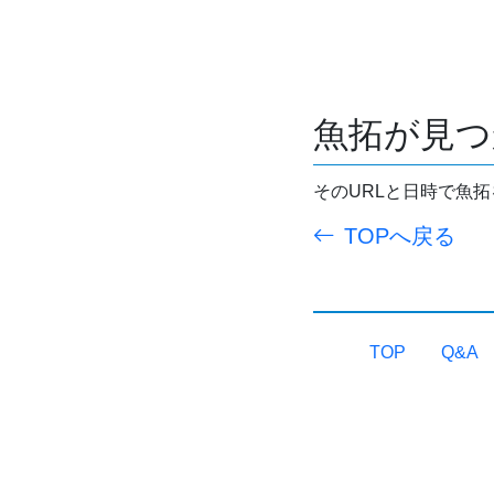
魚拓が見つ
そのURLと日時で魚
TOPへ戻る
TOP
Q&A