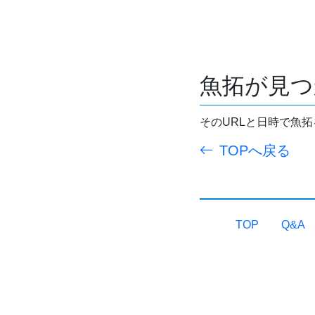
魚拓が見つ
そのURLと日時で魚
TOPへ戻る
TOP
Q&A